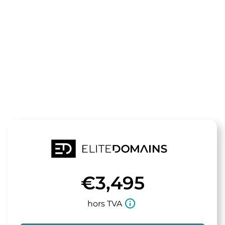
Le domaine
atsc.de
est à vendre
€3,495
info_outline
hors TVA