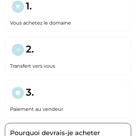
1.
shopping_cart
Vous achetez le domaine
2.
arrow_forward
Transfert vers vous
3.
paid
Paiement au vendeur
Pourquoi devrais-je acheter