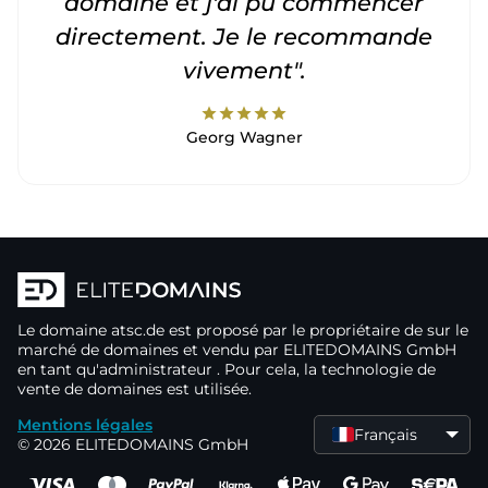
domaine et j'ai pu commencer
directement. Je le recommande
vivement".
star
star
star
star
star
Georg Wagner
Le domaine
atsc.de
est proposé par le propriétaire de
sur le
marché de domaines
et vendu par ELITEDOMAINS GmbH
en tant qu'administrateur
. Pour cela, la technologie de
vente de domaines
est utilisée.
Mentions légales
Français
© 2026 ELITEDOMAINS GmbH