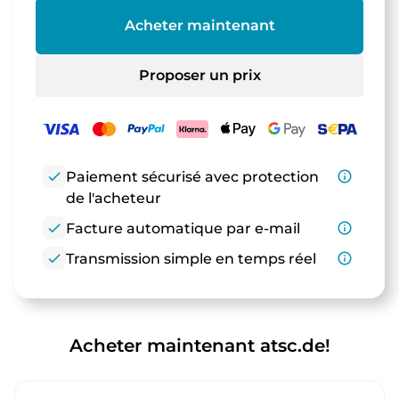
Acheter maintenant
Proposer un prix
check
Paiement sécurisé avec protection
info_outline
de l'acheteur
check
Facture automatique par e-mail
info_outline
check
Transmission simple en temps réel
info_outline
Acheter maintenant atsc.de!