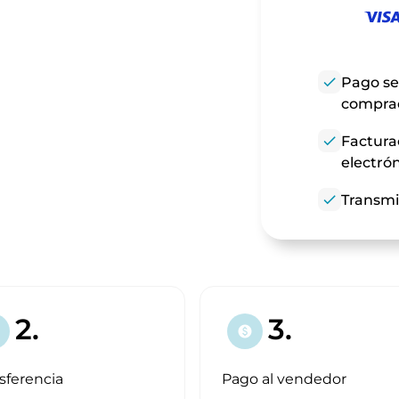
check
Pago se
compra
check
Factura
electró
check
Transmi
2.
3.
paid
sferencia
Pago al vendedor