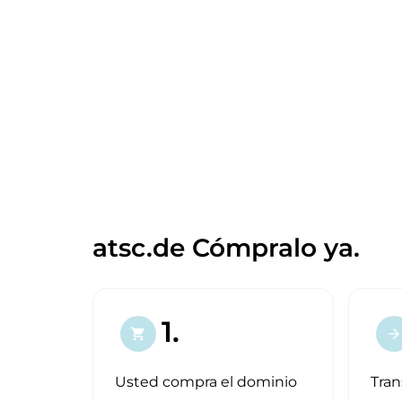
atsc.de Cómpralo ya.
1.
shopping_cart
arrow_forward
Usted compra el dominio
Tran