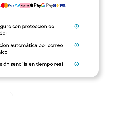
guro con protección del
info_outline
dor
ción automática por correo
info_outline
nico
sión sencilla en tiempo real
info_outline