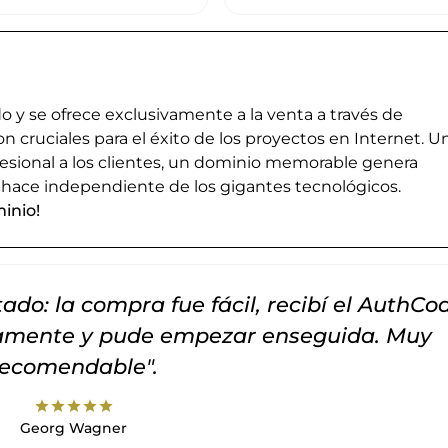
 y se ofrece exclusivamente a la venta a través de
cruciales para el éxito de los proyectos en Internet. U
esional a los clientes, un dominio memorable genera
 hace independiente de los gigantes tecnológicos.
inio!
do: la compra fue fácil, recibí el AuthCo
tamente y pude empezar enseguida. Muy
recomendable".
star
star
star
star
star
Georg Wagner